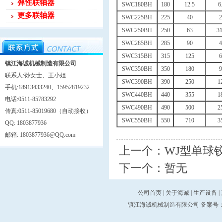
弹性联轴器
SWC180BH
180
12.5
6
更多联轴器
SWC225BH
225
40
2
SWC250BH
250
63
31
SWC285BH
285
90
4
SWC315BH
315
125
6
镇江海诚机械制造有限公司
SWC350BH
350
180
9
联系人:孙女士、王小姐
SWC390BH
390
250
1
手机:18913433240、15952819232
SWC440BH
440
355
1
电话:0511-85783292
SWC490BH
490
500
2
传真:0511-85019680（自动接收）
SWC550BH
550
710
3
QQ: 1803877936
邮箱: 1803877936@QQ.com
上一个：
WJ型单球
下一个：
暂无
公司首页
|
关于海诚
|
生产设备
|
镇江海诚机械制造有限公司 备案号