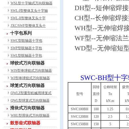
WSL型十字轴式万向联轴器
DH型--短伸缩焊
SWL-I型整体叉头十字轴
CH型--长伸缩焊
SWL-II型整体叉头十字
JXC/SWF型整体叉头十
WH型--无伸缩焊
十字包系列
WF型--无伸缩法
SWC型联轴器十字包
WD型--无伸缩短
SWP型联轴器十字包
SWL型联轴器十字包
球铰式万向联轴器
WJS型单球铰式万向联轴器
SWC-BH型
WJ型单球铰式万向联轴器
球笼式万向联轴器
回转
公称转矩
疲劳
QWLZ型重型机械用球笼式
型号
直径
Tn
T
QWL型球笼式万向联轴器
D
kN.m
kN
滑块式万向联轴器
SWC100BH
100
1.25
0.
WHL型滑块式万向联轴器
SWC120BH
120
2.5
1.
鼓形齿式联轴器
SWC150BH
150
5
2