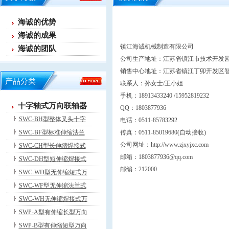
海诚的优势
海诚的成果
镇江海诚机械制造有限公司
海诚的团队
公司生产地址：江苏省镇江市技术开发园
销售中心地址：江苏省镇江丁卯开发区智慧
产品分类
联系人：孙女士/王小姐
手机：18913433240 /15952819232
十字轴式万向联轴器
QQ：1803877936
SWC-BH型整体叉头十字
电话：0511-85783292
SWC-BF型标准伸缩法兰
传真：0511-85019680(自动接收)
公司网址：
http://www.zjxyjxc.com
SWC-CH型长伸缩焊接式
邮箱：
1803877936@qq.com
SWC-DH型短伸缩焊接式
邮编：212000
SWC-WD型无伸缩短式万
SWC-WF型无伸缩法兰式
SWC-WH无伸缩焊接式万
SWP-A型有伸缩长型万向
SWP-B型有伸缩短型万向